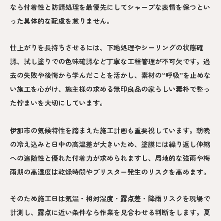
なら付着性と防錆処理を最優先にしてシャープな表情を保つとい
った具体的な配慮を怠りません。
仕上がりを長持ちさせるには、下地処理やシーリングの状態確
認、試し塗りでの色味確認など丁寧な工程管理が不可欠です。過
去の失敗や後悔から学んだことを活かし、素材の“呼吸”を止めな
い施工を心がけ、施主様の求める無印良品の家らしい素朴で整っ
た佇まいを大切にしています。
伊那市の気候特性を踏まえた施工計画も重要視しています。朝晩
の冷え込みと日中の高温差が大きいため、塗膜には繰り返し伸縮
への追随性と優れた付着力が求められますし、局地的な強雨や梅
雨期の高湿度は乾燥時間やブリスター発生のリスクを高めます。
そのため施工日は気温・相対湿度・露点差・降雨リスクを現場で
計測し、露点に近い条件なら作業を見合わせる判断をします。夏