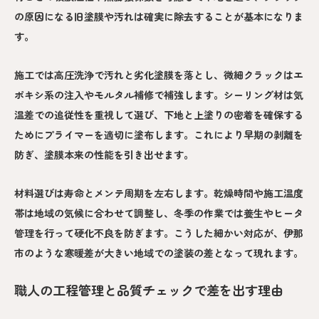
の原因になる旧塗膜や汚れは確実に除去することが基本になりま
す。
施工では高圧洗浄で汚れと劣化塗膜を落とし、微細クラックはエ
ポキシ系の注入やモルタル補修で補強します。シーリング材は気
温差での追従性を重視して選び、下地と上塗りの密着を確保する
ためにプライマーを適切に塗布します。これにより早期の剥離を
防ぎ、塗膜本来の性能を引き出せます。
材料選びは寿命とメンテ周期を左右します。乾燥時間や施工温度
帯は地域の気候に合わせて調整し、冬季の作業では養生やヒータ
管理を行って硬化不良を防ぎます。こうした細かい対応が、伊那
市のような寒暖差が大きい地域での塗装の差となって現れます。
職人の工程管理と品質チェックで差を出す理由