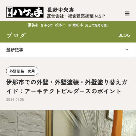
長野中央店
運営会社：総合建築塗装 N.S.P
諏訪市
松本市
飯田市
を中心に
や
周辺で対応可能！
ブログ
BLOG
最新記事
外壁塗装 費用
伊那市での外壁・外壁塗装・外壁塗り替えガ
イド：アーキテクトビルダーズのポイント
2026.07.06