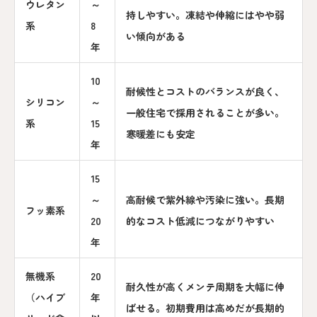
ウレタン
～
持しやすい。凍結や伸縮にはやや弱
系
8
い傾向がある
年
10
耐候性とコストのバランスが良く、
シリコン
～
一般住宅で採用されることが多い。
系
15
寒暖差にも安定
年
15
～
高耐候で紫外線や汚染に強い。長期
フッ素系
20
的なコスト低減につながりやすい
年
無機系
20
耐久性が高くメンテ周期を大幅に伸
（ハイブ
年
ばせる。初期費用は高めだが長期的