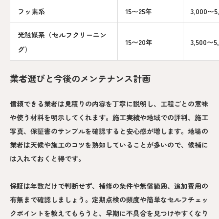
フッ素系
15〜25年
3,000〜
光触媒系（セルフクリーニン
15〜20年
3,500〜5
グ）
業者選びと今後のメンテナンス計画
信頼できる業者は見積りの内容を丁寧に説明し、工程ごとの意味
や使う材料を明示してくれます。施工実績や地域での評判、施工
写真、保証書のサンプルを確認すると安心感が増します。地場の
業者は天候や施工のコツを熟知していることが多いので、候補に
は入れておくと得です。
保証は年数だけで判断せず、補修の条件や無償範囲、追加費用の
有無まで確認しましょう。定期点検の頻度や簡単なセルフチェッ
クポイントを教えてもらうと、早期に不具合を見つけやすくなり