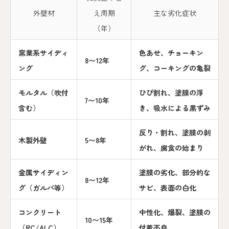
外壁材
え周期
主な劣化症状
（年）
窯業系サイディ
色あせ、チョーキン
8〜12年
ング
グ、コーキングの亀裂
モルタル（吹付
ひび割れ、塗膜の浮
7〜10年
含む）
き、吸水による黒ずみ
反り・割れ、塗膜の剥
木製外壁
5〜8年
がれ、腐食の始まり
金属サイディン
塗膜の劣化、部分的な
8〜12年
グ（ガルバ等）
サビ、表面の白化
コンクリート
中性化、爆裂、塗膜の
10〜15年
（RC/ALC）
付着不良