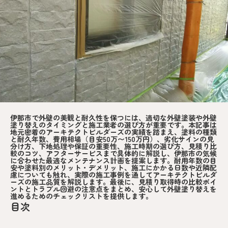
伊那市で外壁の美観と耐久性を保つには、適切な外壁塗装や外壁
塗り替えのタイミングと施工業者の選び方が重要です。本記事は
地元密着のアーキテクトビルダーズの実績を踏まえ、塗料の種類
と耐久年数、費用相場（目安50万〜150万円）、劣化サインの見
分け方、下地処理や保証の重要性、施工時期の選び方、見積り比
較のコツ、アフターサービスまで具体的に解説し、伊那市の気候
に合わせた最適なメンテナンス計画を提案します。耐用年数の目
安や塗料別のメリット・デメリット、施工にかかる日数や近隣配
慮についても触れ、実際の施工事例を通してアーキテクトビルダ
ーズの施工品質を解説します。最後に、見積り取得時の比較ポイ
ントとトラブル回避の注意点をまとめ、安心して外壁塗り替えを
進めるためのチェックリストを提供します。
目次