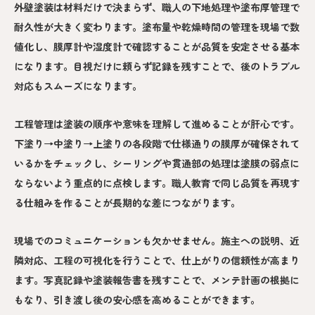
外壁塗装は材料だけで決まらず、職人の下地処理や塗布厚管理で
耐久性が大きく変わります。塗布量や乾燥時間の管理を現場で数
値化し、膜厚計や湿度計で確認することが品質を安定させる基本
になります。目視だけに頼らず記録を残すことで、後のトラブル
対応もスムーズになります。
工程管理は塗装の順序や意味を理解して進めることが肝心です。
下塗り→中塗り→上塗りの各段階で仕様通りの膜厚が確保されて
いるかをチェックし、シーリングや貫通部の処理は塗膜の弱点に
ならないよう重点的に点検します。職人教育で同じ品質を再現す
る仕組みを作ることが長期的な差につながります。
現場でのコミュニケーションも欠かせません。施主への説明、近
隣対応、工程の可視化を行うことで、仕上がりの信頼性が高まり
ます。写真記録や塗装報告書を残すことで、メンテ計画の根拠に
もなり、引き渡し後の安心感を高めることができます。