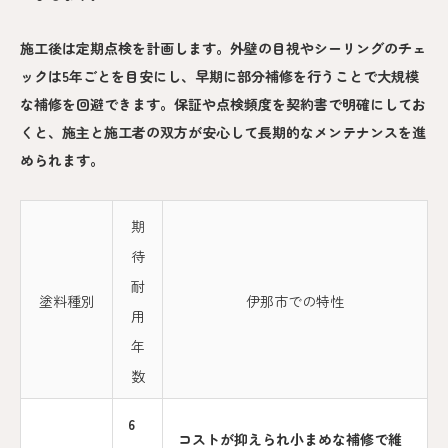
施工後は定期点検を計画します。外壁の目視やシーリングのチェ
ックは5年ごとを目安にし、早期に部分補修を行うことで大規模
な補修を回避できます。保証や点検頻度を契約書で明確にしてお
くと、施主と施工者の双方が安心して長期的なメンテナンスを進
められます。
期
待
耐
塗料種別
伊那市での特性
用
年
数
6
コストが抑えられ小まめな補修で維