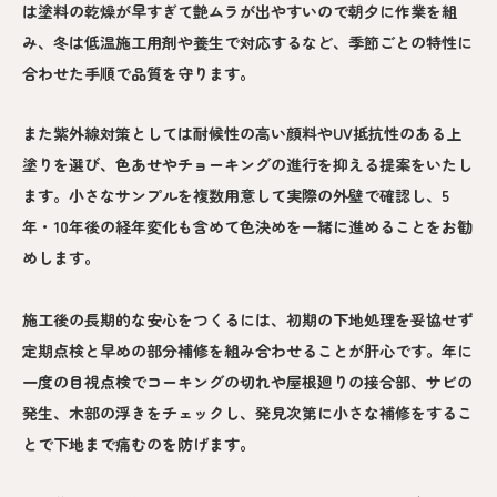
は塗料の乾燥が早すぎて艶ムラが出やすいので朝夕に作業を組
み、冬は低温施工用剤や養生で対応するなど、季節ごとの特性に
合わせた手順で品質を守ります。
また紫外線対策としては耐候性の高い顔料やUV抵抗性のある上
塗りを選び、色あせやチョーキングの進行を抑える提案をいたし
ます。小さなサンプルを複数用意して実際の外壁で確認し、5
年・10年後の経年変化も含めて色決めを一緒に進めることをお勧
めします。
施工後の長期的な安心をつくるには、初期の下地処理を妥協せず
定期点検と早めの部分補修を組み合わせることが肝心です。年に
一度の目視点検でコーキングの切れや屋根廻りの接合部、サビの
発生、木部の浮きをチェックし、発見次第に小さな補修をするこ
とで下地まで痛むのを防げます。