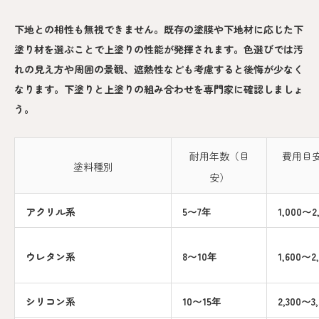
下地との相性も無視できません。既存の塗膜や下地材に応じた下
塗り材を選ぶことで上塗りの性能が発揮されます。色選びでは汚
れの見え方や周囲の景観、遮熱性なども考慮すると後悔が少なく
なります。下塗りと上塗りの組み合わせを専門家に確認しましょ
う。
耐用年数（目
費用目
塗料種別
安）
アクリル系
5〜7年
1,000〜2
ウレタン系
8〜10年
1,600〜
シリコン系
10〜15年
2,300〜3