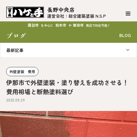
長野中央店
運営会社：総合建築塗装 N.S.P
諏訪市
松本市
飯田市
を中心に
や
周辺で対応可能！
ブログ
BLOG
最新記事
外壁塗装 費用
伊那市で外壁塗装・塗り替えを成功させる！
費用相場と断熱塗料選び
2025.09.29