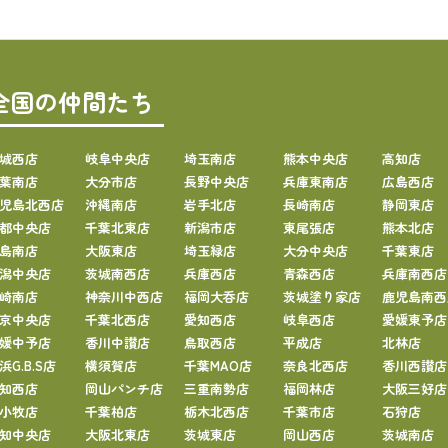
全国の仲間たち
城西店
岐阜中央店
埼玉南店
熊本中央店
高知店
葉南店
大分市店
長野中央店
兵庫東南店
広島西店
児島北西店
沖縄南店
岩手北店
長崎南店
静岡東店
都中央店
千葉北東店
新潟市店
東尾張店
熊本北店
島南店
大阪東店
埼玉緑店
大分中央店
千葉東店
潟中央店
茨城南西店
兵庫西店
青森西店
兵庫南西店
崎南店
神奈川中西店
福岡大呑店
茨城塗り家店
鹿児島南西
京中央店
千葉北西店
愛知西店
岐阜西店
愛媛東予店
媛中予店
香川中讃店
鳥取西店
平成店
北林店
浜G.B.S店
横須賀店
千葉MAO店
奈良北西店
香川西讃店
知西店
岡山パンチ店
三重南勢店
福岡林店
大阪三好店
小牧店
千葉柏店
栃木北西店
千葉市店
石狩店
知中央店
大阪北東店
茨城東店
岡山西店
茨城南店