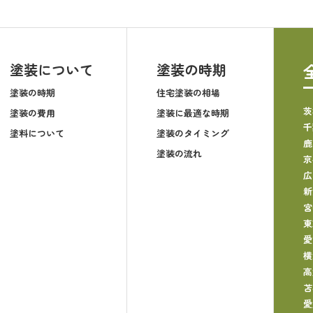
塗装について
塗装の時期
塗装の時期
住宅塗装の相場
茨
塗装の費用
塗装に最適な時期
千
塗料について
塗装のタイミング
鹿
塗装の流れ
京
広
新
宮
東
愛
横
高
苫
愛