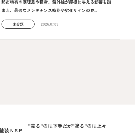
那市特有の寒暖差や積雪、紫外線が屋根に与える影響を踏
まえ、最適なメンテナンス時期や劣化サインの見...
未分類
2026.07.09
”売る”のは下手だが”塗る”のは上々
 N.S.P