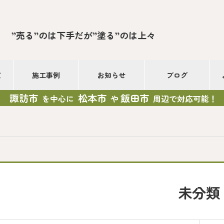
”売る”のは下手だが”塗る”のは上々
て
施工事例
お知らせ
ブログ
諏訪市
松本市
飯田市
を中心に
や
周辺で対応可能！
未分類