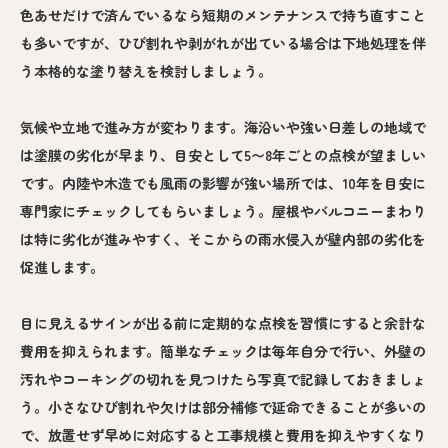
色あせだけで済んでいるなら短期のメンテナンスで持ち直すこと
も多いですが、ひび割れや剥がれが出ている場合は下地処理を伴
う本格的な塗り替えを検討しましょう。
気候や立地で進み方が変わります。海沿いや強い日差しの地域で
は塗膜の劣化が早まり、目安として5〜8年ごとの点検が望ましい
です。内陸や木造でも風雨の影響が強い場所では、10年を目安に
専門家にチェックしてもらいましょう。屋根やバルコニーまわり
は特に劣化が進みやすく、そこからの雨水侵入が壁内部の劣化を
促進します。
目に見えるサインが出る前に定期的な点検を習慣にすると余計な
費用を抑えられます。簡単なチェックは毎年自分で行い、外壁の
汚れやコーキングの切れを見つけたら写真で記録しておきましょ
う。小さなひび割れや欠けは部分補修で延命できることが多いの
で、放置せず早めに対応すると工事規模と費用を抑えやすくなり