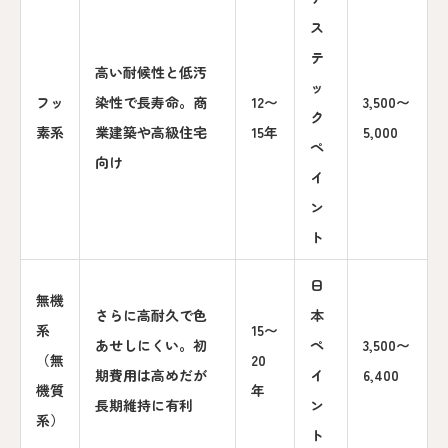
ス
テ
高い耐候性と低汚
ッ
フッ
染性で長寿命。商
12〜
3,500〜
ク
素系
業建築や高級住宅
15年
5,000
ペ
向け
イ
ン
ト
日
無機
さらに高耐久で色
本
系
15〜
あせしにくい。初
ペ
3,500〜
（無
20
期費用は高めだが
イ
6,400
機質
年
長期維持に有利
ン
系）
ト