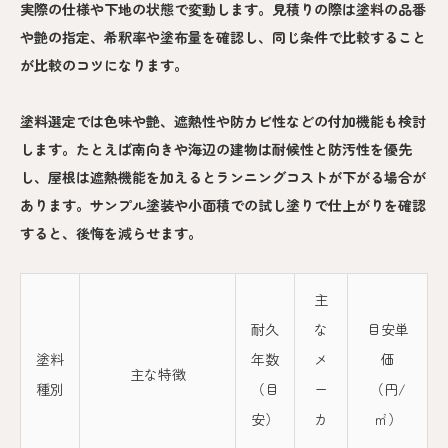
実際の仕様や下地の状態で変動します。見積りの際は塗料の品番
や艶の指定、希釈率や塗布量を確認し、同じ条件で比較すること
が比較のコツになります。
塗料選定では色味や艶、遮熱性や防カビ性などの付加機能も検討
します。たとえば南向きや海辺の建物は耐候性と防汚性を優先
し、屋根は遮熱機能を加えるとランニングコストが下がる場合が
あります。サンプル塗装や小面積での試し塗りで仕上がりを確認
すると、後悔を減らせます。
主
耐久
な
目安単
塗料
年数
メ
価
主な特徴
種別
（目
ー
（円/
安）
カ
㎡）