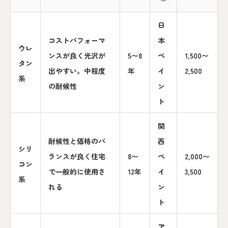
ー
日
コストパフォーマ
本
ウレ
ンスが良く光沢が
5〜8
ペ
1,500〜
タン
出やすい。中程度
年
イ
2,500
系
の耐候性
ン
ト
関
耐候性と価格のバ
西
シリ
ランスが良く住宅
8〜
ペ
2,000〜
コン
で一般的に使用さ
12年
イ
3,500
系
れる
ン
ト
ア