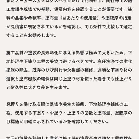
またメーカーのカタログスペックだけで判断せず、同仕様での施
工実績や現場での挙動、保証内容を確認することが重要です。塗
料の品番や希釈率、塗布量（㎡あたりの使用量）や塗膜厚の指定
が見積書に明記されているかを確認し、同じ条件で比較して選定
することをお勧めします。
施工品質が塗装の長寿命化に与える影響は極めて大きいため、下
地処理や下塗り工程の妥協は避けるべきです。高圧洗浄での劣化
塗膜の除去、既存のひび割れや欠損部の補修、適切な下塗り材の
選択と塗布回数の確保は同じ上塗り材を使った場合でも仕上がり
と耐久性に大きな差を生みます。
見積りを受け取る際は足場や養生の範囲、下地処理や補修の工
程、使用する下塗り・中塗り・上塗りの回数と塗布量、塗膜厚の
目標値が明確に示されているかを確認してください。
地元の気候を熟知した業者は施工時の注意点や適切な工程管理を