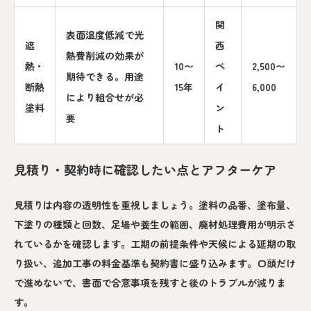
関
表面温度低減で光
遮
西
熱費削減の効果が
熱・
10〜
ペ
2,500〜
期待できる。用途
断熱
15年
イ
6,000
により組合せが必
塗料
ン
要
ト
見積り・契約時に確認したい点とアフターケア
見積りは内容の透明性を重視しましょう。塗料の品番、塗布量、
下塗りの種類と回数、足場や養生の範囲、廃材処理費用が明示さ
れているかを確認します。工期の前提条件や天候による延期の取
り扱い、追加工事の料金基準も契約書に盛り込みます。口頭だけ
で進めないで、書面で合意事項を残すと後のトラブルが減りま
す。