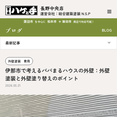
長野中央店
運営会社：総合建築塗装 N.S.P
諏訪市
松本市
飯田市
を中心に
や
周辺で対応可能！
ブログ
BLOG
最新記事
外壁塗装 費用
伊那市で考えるパパまるハウスの外壁：外壁
塗装と外壁塗り替えのポイント
2026.05.21