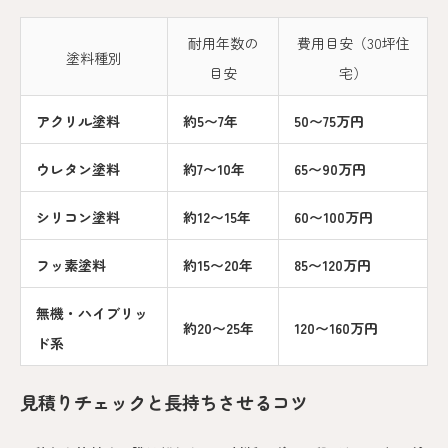
耐用年数の
費用目安（30坪住
塗料種別
目安
宅）
アクリル塗料
約5〜7年
50〜75万円
ウレタン塗料
約7〜10年
65〜90万円
シリコン塗料
約12〜15年
60〜100万円
フッ素塗料
約15〜20年
85〜120万円
無機・ハイブリッ
約20〜25年
120〜160万円
ド系
見積りチェックと長持ちさせるコツ