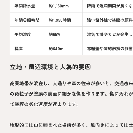
年間降水量
約1,150mm
降雨で湿潤期間が長くな
年間日照時間
約1,950時間
強い紫外線で塗膜の顔料
平均湿度
約65%
湿気で藻やカビが発生し
標高
約640m
寒暖差や凍結融解の影響
立地・周辺環境と人為的要因
商業地帯が混在し、人通りや車の往来が多いと、交通由
の微粒子が塗膜の表面に細かな傷を作ります。傷に汚れ
て塗膜の劣化速度が速まります。
地形的には山に囲まれた場所が多く、風向きによっては