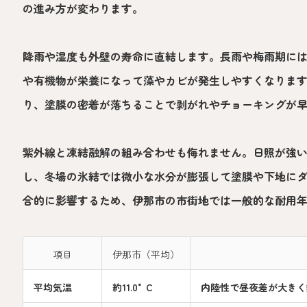
の進み方が変わります。
降雨や湿度も外壁の寿命に直結します。長雨や梅雨期に
や有機物が栄養になって藻やカビが発生しやすくなりま
り、塗膜の密着が落ちることで剥がれやチョーキングが
紫外線と凍結融解の組み合わせも侮れません。日照が強
し、冬場の氷結では微小な水分が膨張して塗膜や下地に
合的に影響するため、伊那市の市街地では一般的な耐用
項目
伊那市（平均）
平均気温
約11.0°C
内陸性で昼夜差が大きく