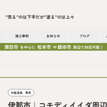
”売る”のは下手だが”塗る”のは上々
て
施工事例
お知らせ
ブログ
諏訪市
松本市
飯田市
を中心に
や
周辺で対応可能！
外壁塗装 費用
伊那市｜コモディイイダ周