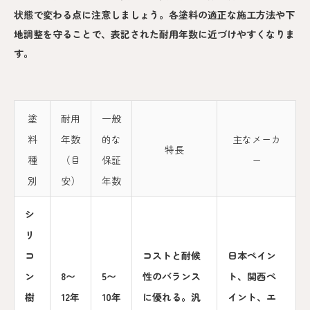
状態で変わる点に注意しましょう。各塗料の適正な施工方法や下
地調整を守ることで、表記された耐用年数に近づけやすくなりま
す。
塗
耐用
一般
料
年数
的な
主なメーカ
特長
種
（目
保証
ー
別
安）
年数
シ
リ
コ
コストと耐候
日本ペイン
ン
8〜
5〜
性のバランス
ト、関西ペ
樹
12年
10年
に優れる。汎
イント、エ