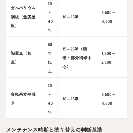
30
ガルバリウム
～
2,500～
鋼板（金属屋
10～15年
40
4,500
根）
年
50
15～25年（漆
陶器瓦（和
年
1,500～
喰・部分補修中
瓦）
以
3,500
心）
上
30
金属系立平葺
～
2,500～
10～15年
き
40
4,500
年
メンテナンス時期と塗り替えの判断基準