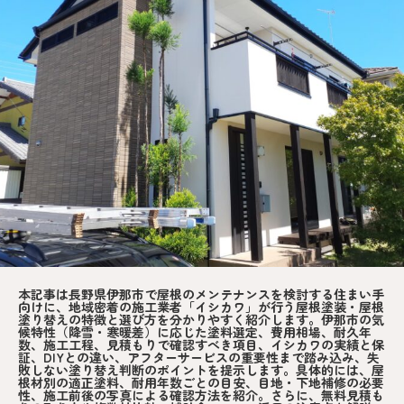
本記事は長野県伊那市で屋根のメンテナンスを検討する住まい手
向けに、地域密着の施工業者「イシカワ」が行う屋根塗装・屋根
塗り替えの特徴と選び方を分かりやすく紹介します。伊那市の気
候特性（降雪・寒暖差）に応じた塗料選定、費用相場、耐久年
数、施工工程、見積もりで確認すべき項目、イシカワの実績と保
証、DIYとの違い、アフターサービスの重要性まで踏み込み、失
敗しない塗り替え判断のポイントを提示します。具体的には、屋
根材別の適正塗料、耐用年数ごとの目安、目地・下地補修の必要
性、施工前後の写真による確認方法を紹介。さらに、無料見積も