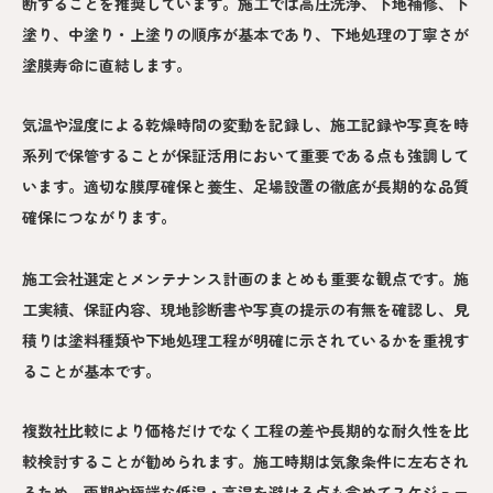
断することを推奨しています。施工では高圧洗浄、下地補修、下
塗り、中塗り・上塗りの順序が基本であり、下地処理の丁寧さが
塗膜寿命に直結します。
気温や湿度による乾燥時間の変動を記録し、施工記録や写真を時
系列で保管することが保証活用において重要である点も強調して
います。適切な膜厚確保と養生、足場設置の徹底が長期的な品質
確保につながります。
施工会社選定とメンテナンス計画のまとめも重要な観点です。施
工実績、保証内容、現地診断書や写真の提示の有無を確認し、見
積りは塗料種類や下地処理工程が明確に示されているかを重視す
ることが基本です。
複数社比較により価格だけでなく工程の差や長期的な耐久性を比
較検討することが勧められます。施工時期は気象条件に左右され
るため、雨期や極端な低温・高温を避ける点も含めてスケジュー