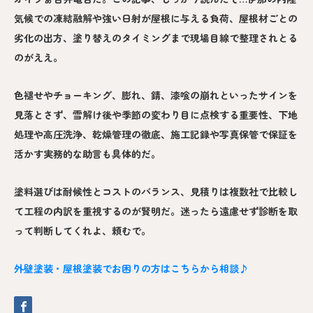
気候での凍結融解や強い日射が屋根に与える負荷、屋根材ごとの
劣化の出方、塗り替えのタイミングまで現場目線で整理されとる
のがええ。
色褪せやチョーキング、膨れ、錆、漆喰の崩れといったサインを
見落とさず、雪解け後や季節の変わり目に点検する重要性、下地
処理や高圧洗浄、乾燥管理の徹底、施工記録や写真保管で保証を
活かす実務的な助言も具体的だ。
塗料選びは耐候性とコストのバランス、見積りは複数社で比較し
て工程の内訳を重視するのが賢明だ。迷ったら遠慮せず診断を取
って判断してくれよ、頼むで。
外壁塗装・屋根塗装でお困りの方はこちらから相談♪