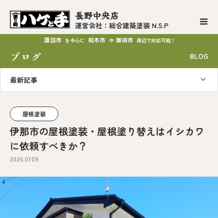
長野中央店
運営会社：総合建築塗装 N.S.P
諏訪市
松本市
飯田市
を中心に
や
周辺で対応可能！
ブログ
BLOG
最新記事
屋根塗装
伊那市の屋根塗装・屋根塗り替えはイシカワ
に依頼すべきか？
2026.07.09