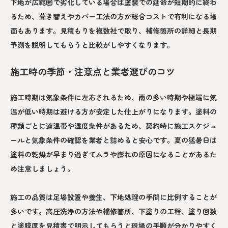
下地が広範囲で劣化している場合は塗装での延命が短期的に終わ
るため、葺き替えやカバー工法の方が総合コストで有利になる場
面もあります。見積もりを複数社で取り、補修箇所の詳細と長期
予測を説明してもらうと比較がしやすくなります。
施工時の季節・注意点と業者選びのコツ
施工時期は気象条件に左右されるため、雨の多い時期や極端に気
温が低い時期は避ける方が安定した仕上がりになります。塗料の
種類ごとに適温帯や湿度条件があるため、契約時に施工スケジュ
ールと気象条件の確認を業者と詰めると安心です。夏の猛暑日は
塗料の乾燥が早まり過ぎてムラや膨れの原因になることがあるた
め注意しましょう。
施工の品質は足場設置や養生、下地処理の手間に比例することが
多いです。高圧洗浄の方法や補修箇所、下塗りの工程、塗り回数
と塗膜厚を見積書で明示してもらうと現場の手順が分かりやすく