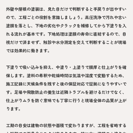
外壁や屋根の塗装は、見た目だけで判断すると手戻りが出やすい
ので、工程ごとの役割を意識しましょう。高圧洗浄で汚れや古い
塗膜を落とし、下地の劣化やクラックを補修してから下塗りを入
れる流れが基本です。下地処理は塗膜の寿命に直結するので、目
視だけで済ませず、触診や水分測定を交えて判断することが現場
では効果的に働きます。
下塗りで吸い込みを抑え、中塗り・上塗りで膜厚と仕上がりを確
保します。塗料の希釈や乾燥時間は気温や湿度で変動するため、
施工記録に天候条件を残すと後の保証対応で証拠になりやすいで
す。足場や飛散防止の養生は近隣トラブルを避けるだけでなく、
仕上がりムラを防ぐ意味でも丁寧に行うと現場全体の品質が上が
ります。
工期の目安は建物の状態や面積で変わりますが、工程を省略する