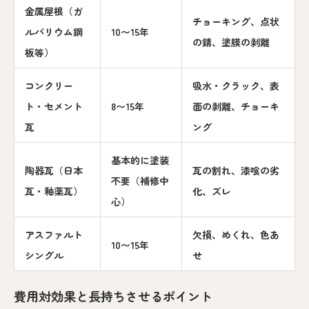
金属屋根（ガ
チョーキング、点状
ルバリウム鋼
10〜15年
の錆、塗膜の剥離
板等）
コンクリー
吸水・クラック、表
ト・セメント
8〜15年
面の剥離、チョーキ
瓦
ング
基本的に塗装
陶器瓦（日本
瓦の割れ、漆喰の劣
不要（補修中
瓦・釉薬瓦）
化、ズレ
心）
アスファルト
欠損、めくれ、色あ
10〜15年
シングル
せ
費用対効果と長持ちさせるポイント