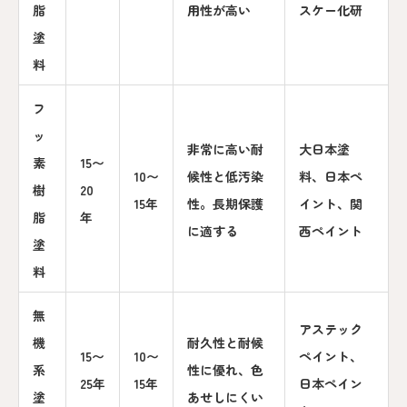
脂
用性が高い
スケー化研
塗
料
フ
ッ
非常に高い耐
大日本塗
素
15〜
10〜
候性と低汚染
料、日本ペ
樹
20
15年
性。長期保護
イント、関
脂
年
に適する
西ペイント
塗
料
無
アステック
機
耐久性と耐候
15〜
10〜
ペイント、
系
性に優れ、色
25年
15年
日本ペイン
塗
あせしにくい