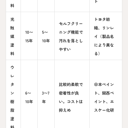
ト
料
光
トヨタ紡
セルフクリー
触
織、リンレ
10〜
5〜
ニング機能で
媒
イ（製品名
15年
10年
汚れを落とし
塗
により異な
やすい
料
る）
ウ
レ
タ
比較的柔軟で
日本ペイン
ン
6〜
3〜7
密着性が良
ト、関西ペ
樹
10年
年
い。コストは
イント、エ
脂
抑えめ
スケー化研
塗
料