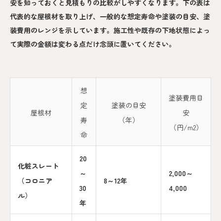
安を知っておくと見積もりの比較がしやすくなります。下の表は
代表的な屋根材を取り上げ、一般的な想定寿命や塗装の目安、塗
装費用のレンジを示しています。施工性や既存の下地状態によっ
て実際の金額は変わる点だけ念頭に置いてください。
想
塗装費用目
定
塗装の目安
屋根材
安
寿
（年）
（円/m2）
命
20
化粧スレート
～
2,000～
（コロニア
8～12年
30
4,000
ル）
年