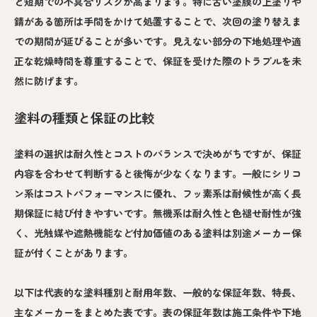
と短期での不具合リスクが高まります。特に古い塗膜の上塗りや
錆がある箇所は手間をかけて処置することで、次回の塗り替えま
での期間が延びることが多いです。見えない部分の下地処理や適
正な乾燥時間を尊重することで、保証を受けた際のトラブルを未
然に防げます。
塗料の種類と保証の比較
塗料の選択は耐久性とコストのバランスで決めがちですが、保証
内容を合わせて判断すると後悔が少なくなります。一般にシリコ
ン系はコストパフォーマンスに優れ、フッ素系は耐候性が高く長
期保証に結び付きやすいです。無機系は耐久性と色褪せ耐性が強
く、光触媒や遮熱機能など付加価値のある塗料は別途メーカー保
証が付くことがあります。
以下は代表的な塗料種別と耐用年数、一般的な保証年数、特長、
主なメーカーをまとめた表です。表の保証年数は施工条件や下地