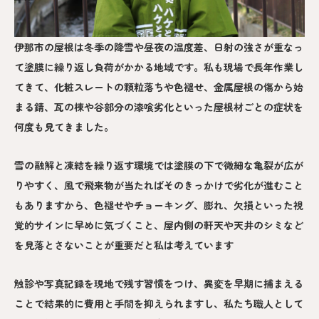
伊那市の屋根は冬季の降雪や昼夜の温度差、日射の強さが重なっ
て塗膜に繰り返し負荷がかかる地域です。私も現場で長年作業し
てきて、化粧スレートの顆粒落ちや色褪せ、金属屋根の傷から始
まる錆、瓦の棟や谷部分の漆喰劣化といった屋根材ごとの症状を
何度も見てきました。
雪の融解と凍結を繰り返す環境では塗膜の下で微細な亀裂が広が
りやすく、風で飛来物が当たればそのきっかけで劣化が進むこと
もありますから、色褪せやチョーキング、膨れ、欠損といった視
覚的サインに早めに気づくこと、屋内側の軒天や天井のシミなど
を見落とさないことが重要だと私は考えています
触診や写真記録を現地で残す習慣をつけ、異変を早期に捕まえる
ことで結果的に費用と手間を抑えられますし、私たち職人として