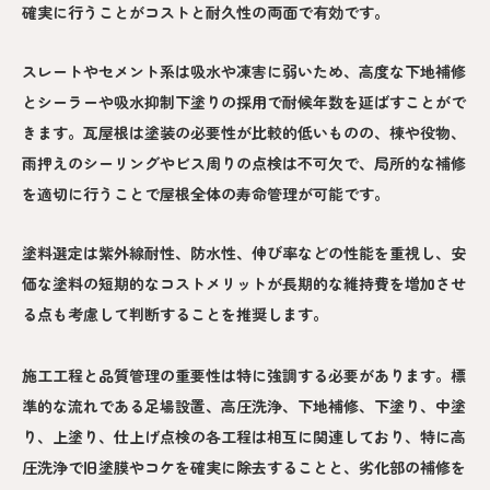
確実に行うことがコストと耐久性の両面で有効です。
スレートやセメント系は吸水や凍害に弱いため、高度な下地補修
とシーラーや吸水抑制下塗りの採用で耐候年数を延ばすことがで
きます。瓦屋根は塗装の必要性が比較的低いものの、棟や役物、
雨押えのシーリングやビス周りの点検は不可欠で、局所的な補修
を適切に行うことで屋根全体の寿命管理が可能です。
塗料選定は紫外線耐性、防水性、伸び率などの性能を重視し、安
価な塗料の短期的なコストメリットが長期的な維持費を増加させ
る点も考慮して判断することを推奨します。
施工工程と品質管理の重要性は特に強調する必要があります。標
準的な流れである足場設置、高圧洗浄、下地補修、下塗り、中塗
り、上塗り、仕上げ点検の各工程は相互に関連しており、特に高
圧洗浄で旧塗膜やコケを確実に除去することと、劣化部の補修を