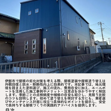
伊那市で屋根の劣化対策を考える際、屋根塗装や屋根塗り替えは
外観回復と防水・断熱性向上に効果的です。本記事では、地元環
境を踏まえた塗料選び、施工の流れ、費用目安に加え、エールポ
ートを活用した施工事例やメリット・注意点を分かりやすく解説
します。季節ごとの点検頻度や補修の目安も紹介し、見積り比較
のコツも説明します。初めて塗り替えを検討する方にも、業者選
びやメンテナンス計画に役立つ具体的なポイントを提示し、安全
で長持ちする屋根づくりの実践的アドバイスを提供します。
目次