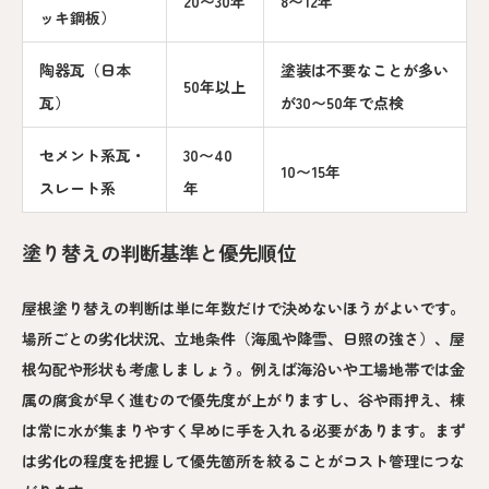
20〜30年
8〜12年
ッキ鋼板）
陶器瓦（日本
塗装は不要なことが多い
50年以上
瓦）
が30〜50年で点検
セメント系瓦・
30〜40
10〜15年
スレート系
年
塗り替えの判断基準と優先順位
屋根塗り替えの判断は単に年数だけで決めないほうがよいです。
場所ごとの劣化状況、立地条件（海風や降雪、日照の強さ）、屋
根勾配や形状も考慮しましょう。例えば海沿いや工場地帯では金
属の腐食が早く進むので優先度が上がりますし、谷や雨押え、棟
は常に水が集まりやすく早めに手を入れる必要があります。まず
は劣化の程度を把握して優先箇所を絞ることがコスト管理につな