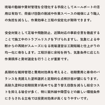
現場の動線や資材管理を合理化する手段としてエールポートの活
用は有効で、荷揚げ回数の削減や作業スペースの確保により職人
の負担を減らし、作業効率と工程の安定化が期待できます。
安全対策として足場や飛散防止、近隣対応の事前合意を徹底する
ことで施工中のトラブルリスクを下げられますし、気象による中
断からの再開がスムーズになる現場運営は工期短縮と仕上がりの
均一化に寄与します。工程計画に余裕を持ち、気象条件に応じた
作業順序と資材選定を行うことが重要です。
長期的な維持管理と費用対効果を考えると、初期費用と寿命のバ
ランスを見据えた塗料選択と定期的な点検計画が鍵になります。
高耐久塗料は初期投資が高めでも塗り替え回数を減らし総合コス
トを抑える場合が多く、特に紫外線や降雪などの厳しい環境条件
にさらされる立地では投資対効果が高くなりやすいです。