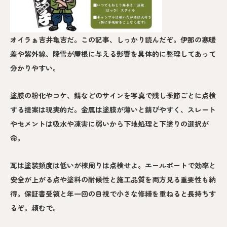
オイラぁ吉井亀吉だ。この記事、しっかり読んだぞ。伊那の寒暖
差や紫外線、降雪が屋根に与える影響を具体的に整理してあって
分かりやすい。
塗膜の粉化やコケ、錆などのサインを写真で残し季節ごとに点検
する提案は現実的だ。金属は塗膜が薄いと錆びやすく、スレート
やセメントは吸水や凍害に弱いから下地処理と下塗りの選択が
命。
瓦は塗装頻度は低いが棟周りは点検せよ。エールポートで効率と
安全が上がる点や塗料の耐候性と施工品質を両方見る重要性も納
得。保証書受領と年一回の目視で小さな修繕を重ねると長持ちす
るぞ。頼むで。