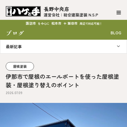
長野中央店
運営会社：総合建築塗装 N.S.P
諏訪市
松本市
飯田市
を中心に
や
周辺で対応可能！
ブログ
BLOG
最新記事
屋根塗装
伊那市で屋根のエールポートを使った屋根塗
装・屋根塗り替えのポイント
2026.07.09