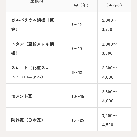
屋根材
安（年）
（円/m2）
ガルバリウム鋼板（板
2,000〜
7〜12
金）
3,500
トタン（亜鉛メッキ鋼
2,000〜
7〜10
板）
3,000
スレート（化粧スレー
2,500〜
8〜12
ト・コロニアル）
4,000
2,500〜
セメント瓦
10〜15
4,000
3,000〜
陶器瓦（日本瓦）
15〜25
4,500