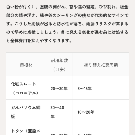
白い粉が付く）、塗膜の剥がれ、苔や藻の繁殖、ひび割れ、板金
部分の錆や浮き、棟や谷のシーリングの痩せが代表的なサインで
す。こうした兆候が出ると防水性が落ち、雨漏りリスクが高まる
ので早めに点検しましょう。目に見える劣化が進む前に対処する
と全体費用を抑えやすくなります。
耐用年数
屋根材
塗り替え推奨周期
（目安）
化粧スレート
20〜30年
8〜15年
（コロニアル）
ガルバリウム鋼
30〜40
10〜20年
板
年
トタン（亜鉛メ