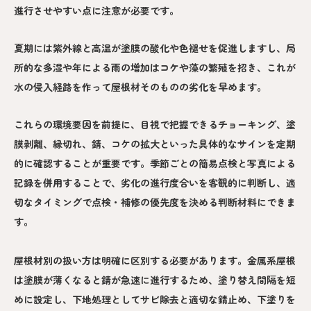
進行させやすい点に注意が必要です。
夏期には紫外線と高温が塗膜の酸化や色褪せを促進しますし、局
所的な多湿や年による雨の増加はコケや藻の繁殖を招き、これが
水の侵入経路を作って屋根材そのものの劣化を早めます。
これらの環境要因を前提に、目視で把握できるチョーキング、塗
膜剥離、縁切れ、錆、コケの拡大といった具体的なサインを定期
的に確認することが重要です。季節ごとの簡易点検と写真による
記録を併用することで、劣化の進行度合いを客観的に判断し、適
切なタイミングで点検・補修の優先度を決める判断材料にできま
す。
屋根材別の扱い方は明確に区別する必要があります。金属系屋根
は塗膜が薄くなると錆が急速に進行するため、塗り替え間隔を短
めに設定し、下地処理としてサビ除去と適切な錆止め、下塗りを