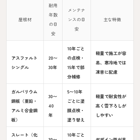
耐用
メンテナ
年数
屋根材
ンスの目
主な特徴
の目
安
安
10年ごと
軽量で施工が容
アスファルト
20〜
の点検・
易、寒冷地では
シングル
30年
15年で部
凍害に配慮
分補修
ガルバリウム
5〜10年
30〜
軽量で耐食性が
鋼板（亜鉛・
ごとに塗
40
高く雪下ろしが
アルミ合金鋼
膜点検・
年
しやすい
板）
塗り替え
スレート（化
10年ごと
30〜
デザイン性が高