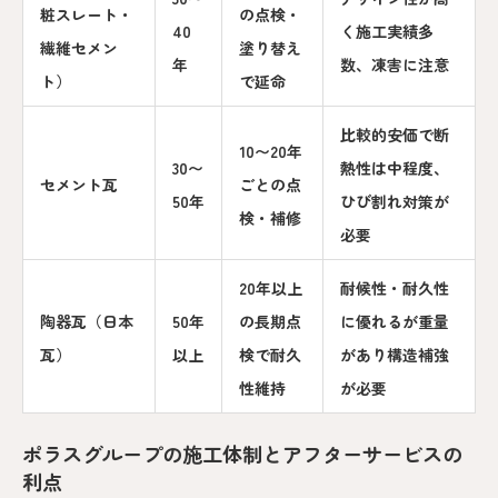
粧スレート・
の点検・
40
く施工実績多
繊維セメン
塗り替え
年
数、凍害に注意
ト）
で延命
比較的安価で断
10〜20年
30〜
熱性は中程度、
セメント瓦
ごとの点
50年
ひび割れ対策が
検・補修
必要
20年以上
耐候性・耐久性
陶器瓦（日本
50年
の長期点
に優れるが重量
瓦）
以上
検で耐久
があり構造補強
性維持
が必要
ポラスグループの施工体制とアフターサービスの
利点