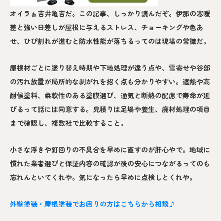
オイラぁ吉井亀吉だ。この記事、しっかり読んだぞ。伊那の寒暖
差と強い日差しが屋根に与えるストレス、チョーキングや色あ
せ、ひび割れが進むと防水性能が落ちるってのは現場の常識だ。
屋根材ごとに塗り替え時期や下地処理が違う点や、雪寄せや谷部
の汚れ放置が局所的な剥がれを招く点も分かりやすい。遮熱や高
耐候塗料、柔軟性のある塗膜選び、通気と断熱の配慮で寿命が延
びるって話には同意する。見積りは足場や養生、廃材処理の項目
まで確認し、複数社で比較すること。
小さな浮きや釘回りの不具合を早めに直すのが肝心やで。地域に
慣れた業者選びと保証内容の確認が後の安心につながるってのも
忘れんといてくれや。気になったら早めに点検しとくれや。
外壁塗装・屋根塗装でお困りの方はこちらから相談♪