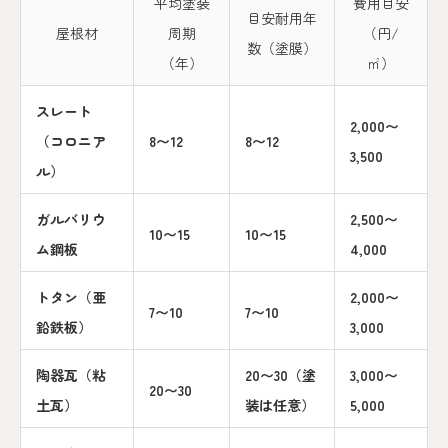
平均塗装
費用目安
目安耐用年
屋根材
周期
（円/
数（塗膜）
（年）
㎡）
スレート
2,000〜
（コロニア
8〜12
8〜12
3,500
ル）
ガルバリウ
2,500〜
10〜15
10〜15
ム鋼板
4,000
トタン（亜
2,000〜
7〜10
7〜10
鉛鉄板）
3,000
陶器瓦（粘
20〜30（塗
3,000〜
20〜30
土瓦）
装は任意）
5,000