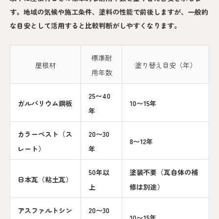
す。地域の気候や施工条件、塗料の性能で前後しますが、一般的
な目安として活用すると比較判断がしやすくなります。
標準耐
屋根材
塗り替え目安（年）
用年数
25〜40
ガルバリウム鋼板
10〜15年
年
カラーベスト（ス
20〜30
8〜12年
レート）
年
50年以
塗装不要（瓦自体の補
日本瓦（粘土瓦）
上
修は別途）
アスファルトシン
20〜30
10〜15年