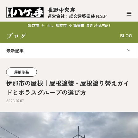
長野中央店
運営会社：総合建築塗装 N.S.P
諏訪市
松本市
飯田市
を中心に
や
周辺で対応可能！
ブログ
BLOG
最新記事
屋根塗装
伊那市の屋根｜屋根塗装・屋根塗り替えガイ
ドとポラスグループの選び方
2026.07.07