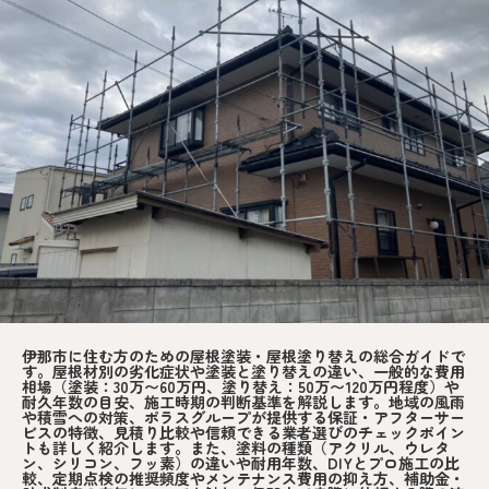
伊那市に住む方のための屋根塗装・屋根塗り替えの総合ガイドで
す。屋根材別の劣化症状や塗装と塗り替えの違い、一般的な費用
相場（塗装：30万〜60万円、塗り替え：50万〜120万円程度）や
耐久年数の目安、施工時期の判断基準を解説します。地域の風雨
や積雪への対策、ポラスグループが提供する保証・アフターサー
ビスの特徴、見積り比較や信頼できる業者選びのチェックポイン
トも詳しく紹介します。また、塗料の種類（アクリル、ウレタ
ン、シリコン、フッ素）の違いや耐用年数、DIYとプロ施工の比
較、定期点検の推奨頻度やメンテナンス費用の抑え方、補助金・