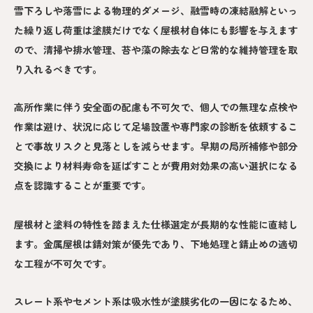
雪下ろしや落雪による物理的ダメージ、融雪時の凍結融解といっ
た繰り返し荷重は塗膜だけでなく屋根材自体にも影響を与えます
ので、清掃や排水管理、苔や藻の除去など日常的な維持管理を取
り入れるべきです。
高所作業に伴う安全面の配慮も不可欠で、個人での無理な点検や
作業は避け、状況に応じて足場設置や専門家の診断を依頼するこ
とで事故リスクと見落としを減らせます。早期の局所補修や部分
交換により材料寿命を延ばすことが費用対効果の高い選択になる
点を認識することが重要です。
屋根材と塗料の特性を踏まえた仕様選定が長期的な性能に直結し
ます。金属屋根は錆対策が優先であり、下地処理と錆止めの適切
な工程が不可欠です。
スレート系やセメント系は吸水性が塗膜劣化の一因になるため、