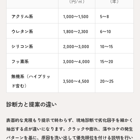
（円/㎡）
（年）
アクリル系
1,000〜1,500
5〜8
ウレタン系
1,800〜2,300
6〜10
シリコン系
2,000〜3,000
10〜15
フッ素系
3,000〜4,000
15〜20
無機系（ハイブリッ
3,500〜4,500
20〜25
ド含む）
診断力と提案の違い
表面的な見積もり提示で終わらず、現地診断で劣化因子を細かく
抽出する点が違いになります。クラックや膨れ、藻やコケの発生
パターンを基に、原因を洗い出して優先順位を付ける説明を行い