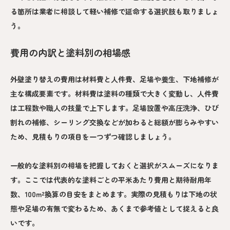
る箇所は業者に相談して軽い補修で延命する選択肢も取りましょ
う。
費用の内訳と塗料別の相場感
外壁塗り替えの費用は材料費と人件費、足場や養生、下地補修が
主な構成要素です。材料費は塗料の種類で大きく変動し、人件費
は工程数や職人の技量で上下します。足場設置や高圧洗浄、ひび
割れの補修、シーリング交換などが加わると総額が膨らみやすい
ため、見積もりの項目を一つずつ確認しましょう。
一般的な塗料別の相場を把握しておくと選択がスムーズになりま
す。ここでは代表的な塗料ごとの平米あたり費用と期待耐用年
数、100m²換算の目安をまとめます。実際の見積もりは下地の状
態や足場の有無で変わるため、あくまで参考値として捉えると良
いです。