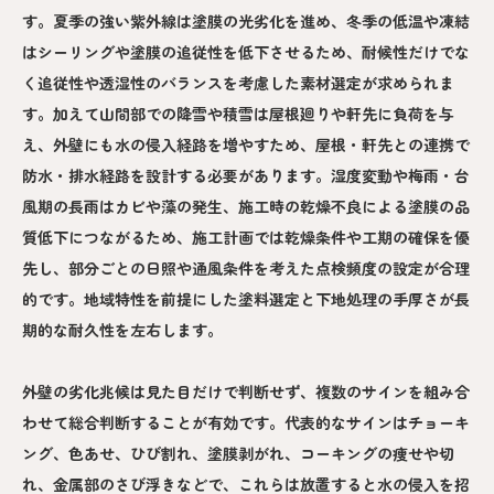
す。夏季の強い紫外線は塗膜の光劣化を進め、冬季の低温や凍結
はシーリングや塗膜の追従性を低下させるため、耐候性だけでな
く追従性や透湿性のバランスを考慮した素材選定が求められま
す。加えて山間部での降雪や積雪は屋根廻りや軒先に負荷を与
え、外壁にも水の侵入経路を増やすため、屋根・軒先との連携で
防水・排水経路を設計する必要があります。湿度変動や梅雨・台
風期の長雨はカビや藻の発生、施工時の乾燥不良による塗膜の品
質低下につながるため、施工計画では乾燥条件や工期の確保を優
先し、部分ごとの日照や通風条件を考えた点検頻度の設定が合理
的です。地域特性を前提にした塗料選定と下地処理の手厚さが長
期的な耐久性を左右します。
外壁の劣化兆候は見た目だけで判断せず、複数のサインを組み合
わせて総合判断することが有効です。代表的なサインはチョーキ
ング、色あせ、ひび割れ、塗膜剥がれ、コーキングの痩せや切
れ、金属部のさび浮きなどで、これらは放置すると水の侵入を招