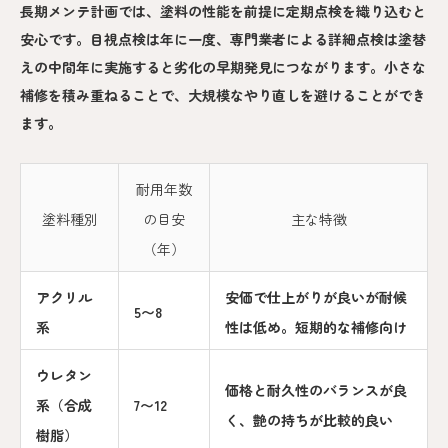
長期メンテ計画では、塗料の性能を前提に定期点検を織り込むと
安心です。目視点検は年に一度、専門業者による詳細点検は塗替
えの中間年に実施すると劣化の早期発見につながります。小さな
補修を積み重ねることで、大規模なやり直しを避けることができ
ます。
耐用年数
塗料種別
の目安
主な特徴
（年）
アクリル
安価で仕上がりが良いが耐候
5〜8
系
性は低め。短期的な補修向け
ウレタン
価格と耐久性のバランスが良
系（合成
7〜12
く、艶の持ちが比較的良い
樹脂）