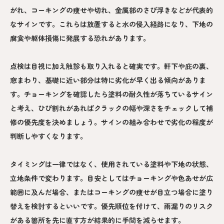
がれ、コーキングの痩せや切れ、金属部のさび浮きなどが代表的
なサインです。これらは放置すると水の侵入経路になり、下地の
腐食や躯体損傷に発展する恐れがあります。
点検は目視に加え触診も取り入れると確実です。軒下や庇の裏、
窓まわり、基礎に近い部分は特に劣化が早く出る傾向がありま
す。チョーキングを確認したら塗料の耐久性が落ちているサイン
と考え、ひび割れがあればクラックの幅や深さをチェックして補
修の優先度を決めましょう。サインの組み合わせで劣化の程度が
判断しやすくなります。
タイミングは一律ではなく、使用されている塗料や下地の状態、
立地条件で変わります。目安としてはチョーキングや色あせが広
範囲に及んだ場合、またはコーキングの痩せが目立つ場合に塗り
替えを検討するといいです。優先順位を付けて、雨漏りのリスク
がある箇所を先に直す方が結果的に手間を減らせます。