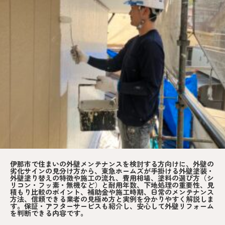
伊那市で住まいの外壁メンテナンスを検討する方向けに、外壁の
劣化サインの見分け方から、東急ホームズが手掛ける外壁塗装・
外壁塗り替えの特徴や施工の流れ、費用相場、塗料の選び方（シ
リコン・フッ素・無機など）と耐用年数、下地処理の重要性、見
積もり比較のポイント、補助金や施工時期、日常のメンテナンス
方法、信頼できる業者の見極め方と実例を分かりやすく解説しま
す。保証・アフターサービスも紹介し、安心して外壁リフォーム
を判断できる内容です。