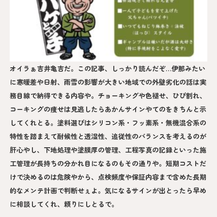
オイラぁ吉井亀吉だ。この記事、しっかり読んだぞ…伊那みたい
に寒暖差や日射、雨雪の影響が大きい地域での外壁劣化の話は実
務目線で納得できる内容や。チョーキングや色褪せ、ひび割れ、
コーキングの痩せは見逃したらあかんサインやてのをきちんと示
してくれとる。塗料選びはシリコン系・フッ素系・無機混合系の
特性を踏まえて耐候性と透湿性、追従性のバランスを考えるのが
肝心やし、下地処理や塗膜厚の管理、工程写真の記録といった施
工管理が長持ちの分かれ目になるのもその通りや。短期コストだ
けで決めるのは危険やから、点検頻度や保証内容まで含めた長期
的なメンテ計画で判断せぇよ。気になるサインが出とったら早め
に相談してくれ、頼りにしとるで。