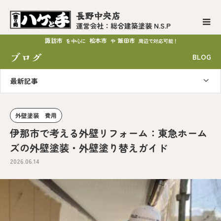
長野中央店
運営会社：総合建築塗装 N.S.P
諏訪市
松本市
飯田市
を中心に
や
周辺で対応可能！
ブログ
BLOG
最新記事
外壁塗装 費用
伊那市で考える外壁リフォーム：東急ホーム
ズの外壁塗装・外壁塗り替えガイド
2026.06.14