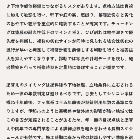
き下地や躯体損傷につながるリスクがあります。点検方法は目視
に加えて触診を行い、軒下や庇の裏、窓廻り、基礎近傍など劣化
の出やすい箇所を重点的に確認することが確実です。チョーキン
グは塗膜の耐久性低下のサインと考え、ひび割れは幅や深さで優
先度を判断し、複数の劣化サインが同時に見られる場合は劣化の
進行が早いと判定して補修計画を前倒しする判断を行うと被害拡
大を抑えやすくなります。診断では写真や計測データを残し、経
過観察を行って補修時期を定量的に管理することが重要です。
塗替えのタイミングは塗料種や下地状態、立地条件に左右される
ため一律の年数判定は避けるべきです。目安としてシリコン系は
概ね十年前後、フッ素系は十五年前後が期待耐用年数の基準にな
りますが、伊那市のように寒暖差や紫外線の影響が強い地域では
この目安が短縮されることがあるため、年一回の目視点検と塗替
え中間年での専門業者による詳細点検を組み合わせる長期スケジ
ュールが有効です。施工時期は春から秋の乾燥しやすい季節を選