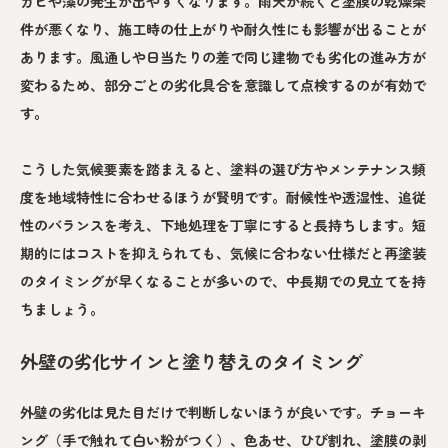
カビや藻の発生が出やすくなります。雨天が続くと塗膜の乾燥条
件が悪くなり、施工時の仕上がりや耐久性にも影響が出ることが
あります。風通しや日当たりの差で同じ建物でも劣化の進み方が
変わるため、部分ごとの劣化具合を意識して点検するのが有効で
す。
こうした気候要素を踏まえると、塗料の選び方やメンテナンス頻
度を地域特性に合わせるほうが賢明です。耐候性や透湿性、追従
性のバランスを考え、下地処理を丁寧にすると長持ちします。短
期的にはコストを抑えられても、気候に合わない仕様だと再塗装
のタイミングが早くなることが多いので、中長期での見立てを持
ちましょう。
外壁の劣化サインと塗り替えのタイミング
外壁の劣化は見た目だけで判断しないほうが良いです。チョーキ
ング（手で触れて白い粉がつく）、色あせ、ひび割れ、塗膜の剥