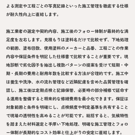
よる測定や工程ごとの写真記録といった施工管理を徹底する仕様
が耐久性向上に直結します。
施工業者の選定や契約内容、施工後のフォロー体制が最終的な満
足度を左右します。見積もりは塗料名だけで比較せず、下地処理
の範囲、塗布回数、使用塗料のメーカーと品番、工程ごとの作業
内容や保証条件を明記した仕様書で比較することが重要です。現
地診断で劣化因子を抽出し複数パターンの提案を受けて短期・中
期・長期の費用と耐用年数を比較する方法が合理的です。施工中
は養生や洗浄、水の流れ管理など近隣配慮を含めた品質管理を確
認し、施工後は定期点検と記録保管、必要時の部分補修で延命す
る運用を整備すると将来的な修繕費用を最小化できます。保証は
対象範囲と条件を明確にし、点検頻度や判定基準を共有すること
で現場の透明性を高めることが可能です。総括すると、気候特性
を踏まえた材料選定と手厚い下地処理、明確な施工管理とフォロ
ー体制が長期的なコスト効率と仕上がりの安定に直結します。