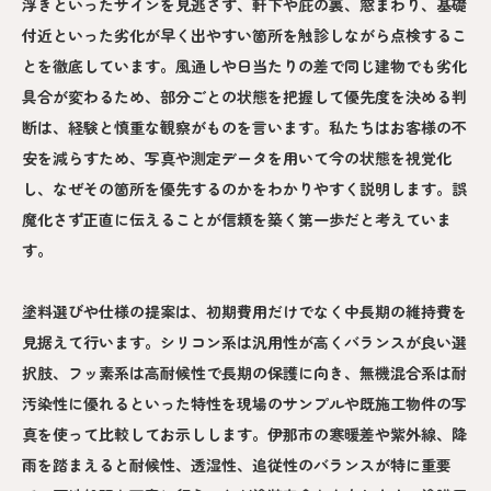
浮きといったサインを見逃さず、軒下や庇の裏、窓まわり、基礎
付近といった劣化が早く出やすい箇所を触診しながら点検するこ
とを徹底しています。風通しや日当たりの差で同じ建物でも劣化
具合が変わるため、部分ごとの状態を把握して優先度を決める判
断は、経験と慎重な観察がものを言います。私たちはお客様の不
安を減らすため、写真や測定データを用いて今の状態を視覚化
し、なぜその箇所を優先するのかをわかりやすく説明します。誤
魔化さず正直に伝えることが信頼を築く第一歩だと考えていま
す。
塗料選びや仕様の提案は、初期費用だけでなく中長期の維持費を
見据えて行います。シリコン系は汎用性が高くバランスが良い選
択肢、フッ素系は高耐候性で長期の保護に向き、無機混合系は耐
汚染性に優れるといった特性を現場のサンプルや既施工物件の写
真を使って比較してお示しします。伊那市の寒暖差や紫外線、降
雨を踏まえると耐候性、透湿性、追従性のバランスが特に重要