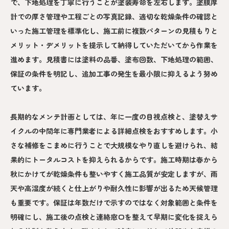
で、下地処理を丁寧に行うことが塗装寿命を左右します。塗膜厚
計での厚さ管理や工程ごとの写真記録、適切な乾燥条件の確認と
いった施工管理を標準化し、施工前に複数パターンの見積もりと
メリット・デメリットを提示して納得していただいてから作業を
進めます。見積書には塗料の品番、塗布回数、下地処理の範囲、
保証の条件を明記し、追加工事の発生を最小限に抑えるよう努め
ています。
長期的なメンテ計画としては、年に一度の目視点検と、塗替えサ
イクルの中間年に専門業者による詳細点検をおすすめします。小
さな補修をこまめに行うことで大規模なやり直しを避けられ、結
果的にトータルコストを抑えられるからです。施工時期は春から
秋にかけてが乾燥条件も整いやすく施工品質が安定しますが、雨
天や高湿度が続くと仕上がりや耐久性に影響が出るため天候管理
も重要です。保証は年数だけで示すのではなく対象範囲と条件を
明確にし、施工後の点検と連絡窓口を整えて早期に変化を捉えら