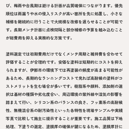
び、梅雨や台風期は避ける計画が品質確保につながります。優先
順位は雨漏りや水の侵入リスクが高い箇所を先に処置し、小さな
補修を継続的に行うことで大規模な改修を遅らせることが可能で
す。長期メンテ計画に点検間隔と部分補修の予算を組み込むこと
が総費用を抑える実務的な方策です。
塗料選定では初期費用だけでなくメンテ周期と維持費を合わせて
評価することが合理的です。安価な塗料は短期的にコストを抑え
られますが、伊那市の環境下では再塗装の頻度が高まる可能性が
あるため、長期的なランニングコストで見れば高耐候の塗料がコ
ストメリットを生む場合が多いです。樹脂系や顔料、添加剤の選
択は基材の種類や劣化度合い、周辺環境の紫外線や湿気の影響を
踏まえて行い、シリコン系のバランスの良さ、フッ素系の高耐候
性、無機混合系の耐汚染性といった各特性を現場サンプルや実績
写真で比較して施主に提示することが重要です。施工品質は下地
処理、下塗りの選定、塗膜厚の確保が鍵になるため、塗膜厚計に