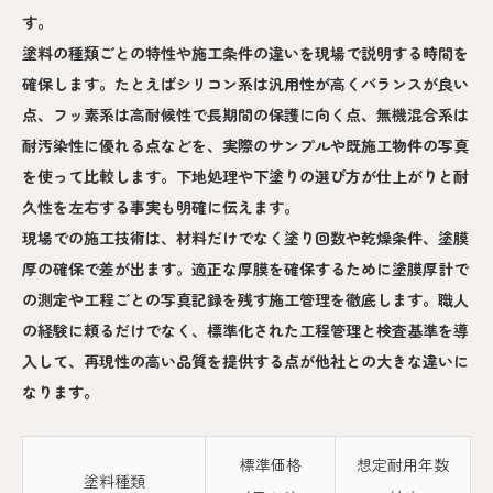
す。
塗料の種類ごとの特性や施工条件の違いを現場で説明する時間を
確保します。たとえばシリコン系は汎用性が高くバランスが良い
点、フッ素系は高耐候性で長期間の保護に向く点、無機混合系は
耐汚染性に優れる点などを、実際のサンプルや既施工物件の写真
を使って比較します。下地処理や下塗りの選び方が仕上がりと耐
久性を左右する事実も明確に伝えます。
現場での施工技術は、材料だけでなく塗り回数や乾燥条件、塗膜
厚の確保で差が出ます。適正な厚膜を確保するために塗膜厚計で
の測定や工程ごとの写真記録を残す施工管理を徹底します。職人
の経験に頼るだけでなく、標準化された工程管理と検査基準を導
入して、再現性の高い品質を提供する点が他社との大きな違いに
なります。
標準価格
想定耐用年数
塗料種類