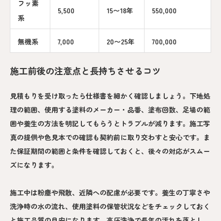
フッ素
5,500
15〜18年
550,000
系
無機系
7,000
20〜25年
700,000
施工前後の注意点と長持ちさせるコツ
見積もりを受け取ったら仕様書を細かく確認しましょう。下地処
理の範囲、使用する塗料のメーカー・品番、塗布回数、足場の範
囲や養生の方法を明記してもらうとトラブルが減ります。施工写
真の提供や色見本での確認も契約前に取り交わすと安心です。ま
た保証期間の範囲と条件を確認しておくと、後々の対応がスムー
ズになります。
施工中は粉塵や飛散、近隣への配慮が必要です。養生の丁寧さや
洗浄時の水の流れ、使用塗料の保管状況などをチェックしておく
と施工品質の目安になります。高圧洗浄で長年の汚れを落とし、