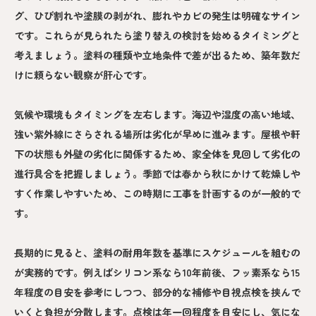
グ、ひび割れや塗膜の剥がれ、膨れやカビの発生は明確なサイン
です。これらが見られたら塗り替えの検討を始めるタイミングと
考えましょう。塗料の種類や立地条件で差が出るため、築年数だ
けに頼らない観察が肝心です。
気候や環境もタイミングを左右します。海辺や湿度の高い地域、
強い紫外線にさらされる場所は劣化が早めに進みます。屋根や軒
下の状態も外壁の劣化に関係するため、家全体を見回して劣化の
進行具合を把握しましょう。季節では春から秋にかけて乾燥しや
すく作業しやすいため、この時期に工事を計画するのが一般的で
す。
長期的に見ると、塗料の耐用年数を基準にスケジュールを組むの
が実務的です。例えばシリコン系なら10年前後、フッ素系なら15
年程度の目安を参考にしつつ、部分的な補修や目視点検を挟んで
いくと負担が分散します。点検は年一回程度を目安にし、気にな