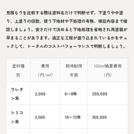
見積もりを比較する際は塗料名だけで判断せず、下塗りや中塗
り、上塗りの回数、使う下地材や下処理の有無、保証内容まで確
認しましょう。安さだけで決めると下地処理を省略され再塗装が
早まることがあります。適正な工程が盛り込まれているかをチェ
ックして、トータルのコストパフォーマンスで判断しましょう。
塗料種
費用
期待耐用
100m²換算費用
別
（円/m²）
年数
（円）
ウレタ
2,000
6〜8年
200,000
ン系
シリコ
3,500
10〜12年
350,000
ン系