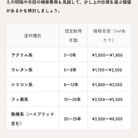
えの間隔や次回の補修費用も見越して、少し上の仕様を選ぶ価値
があるかを検討しましょう。
想定耐用
価格目安（1m²あ
塗料種別
年数
たり）
アクリル系
3〜5年
¥1,000〜¥1,800
ウレタン系
5〜8年
¥1,700〜¥2,500
シリコン系
8〜12年
¥1,800〜¥3,500
フッ素系
15〜20年
¥3,500〜¥5,500
無機系（ハイブリッド
20〜25年
¥3,500〜¥6,500
含む）