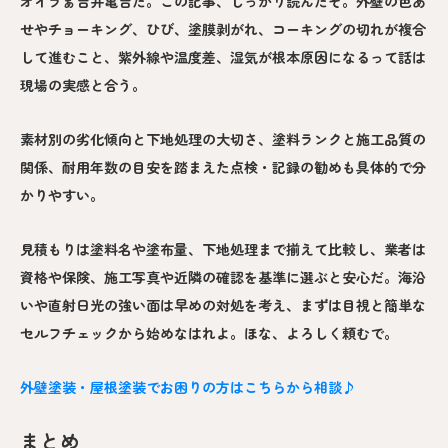
オイラぁ吉井亀吉だ。この記事、しっかり読んだぞ。外壁の色あ
せやチョーキング、ひび、塗膜剥がれ、コーキングの切れが複合
して進むこと、紫外線や温度差、湿気が根本原因になるって話は
現場の実感と合う。
素材別の劣化傾向と下地処理の大切さ、塗料ランクと施工品質の
関係、耐用年数の目安を踏まえた点検・記録の勧めも具体的で分
かりやすい。
見積もりは塗料名や塗布量、下地処理まで揃えて比較し、業者は
資格や保険、施工写真や近隣の確認を基準に選ぶと安心だ。海沿
いや直射日光の強い面は早めの対処を考え、まずは目視と簡単な
セルフチェックから始めなはれよ。ほな、よろしく頼むで。
外壁塗装・屋根塗装でお困りの方はこちらから相談♪
まとめ