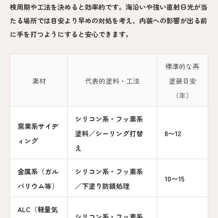
検周期や工法を決めると効率的です。海沿いや強い直射日光が当
たる場所では目安より早めの対処を考え、内装への影響が出る前
に手を打つようにすると安心できます。
標準的な再
素材
代表的塗料・工法
塗装目安
（年）
シリコン系・フッ素系
窯業系サイデ
塗料／シーリング打替
8〜12
ィング
え
金属系（ガル
シリコン系・フッ素系
10〜15
バリウム等）
／下塗り防錆処理
ALC（軽量気
シリコン系・フッ素系