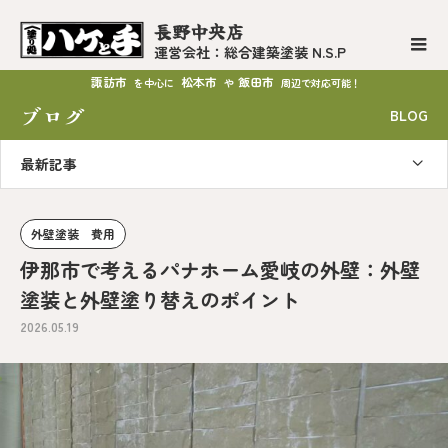
長野中央店
運営会社：総合建築塗装 N.S.P
諏訪市
松本市
飯田市
を中心に
や
周辺で対応可能！
ブログ
BLOG
最新記事
外壁塗装 費用
伊那市で考えるパナホーム愛岐の外壁：外壁
塗装と外壁塗り替えのポイント
2026.05.19