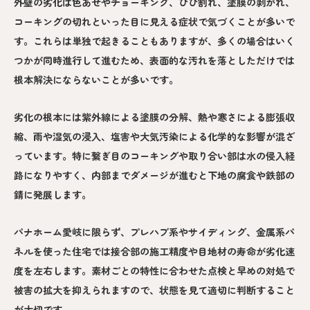
外壁の劣化は色あせやチョーキング、ひび割れ、塗膜の剥がれ、
コーキングの切れといった目に見える症状で気づくことが多いで
す。これらは単独で起きることもありますが、多くの場合はいく
つかが同時進行して進むため、表面的な汚れを落としただけでは
根本解決にならないことが多いです。
劣化の根本には紫外線による塗膜の分解、熱や寒さによる膨張収
縮、雨や湿気の浸入、塩害や大気汚染による化学的な影響が混ざ
っています。特に繋ぎ目のコーキングや取り合い部は水の侵入経
路になりやすく、内部までダメージが進むと下地の腐食や鉄部の
錆に発展します。
パナホーム愛岐に限らず、プレハブ系やサイディング、金属系パ
ネルを使った住宅では接合部の施工精度や目地材の寿命が劣化速
度を左右します。素材ごとの特性に合わせた点検と早めの対処で
被害の拡大を抑えられますので、状態を見て適切に判断すること
が大切です。