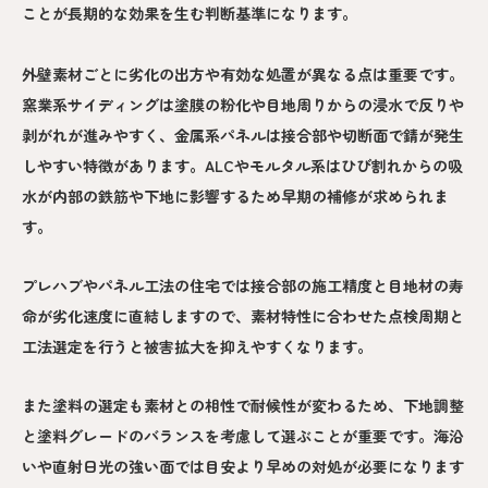
ことが長期的な効果を生む判断基準になります。
外壁素材ごとに劣化の出方や有効な処置が異なる点は重要です。
窯業系サイディングは塗膜の粉化や目地周りからの浸水で反りや
剥がれが進みやすく、金属系パネルは接合部や切断面で錆が発生
しやすい特徴があります。ALCやモルタル系はひび割れからの吸
水が内部の鉄筋や下地に影響するため早期の補修が求められま
す。
プレハブやパネル工法の住宅では接合部の施工精度と目地材の寿
命が劣化速度に直結しますので、素材特性に合わせた点検周期と
工法選定を行うと被害拡大を抑えやすくなります。
また塗料の選定も素材との相性で耐候性が変わるため、下地調整
と塗料グレードのバランスを考慮して選ぶことが重要です。海沿
いや直射日光の強い面では目安より早めの対処が必要になります