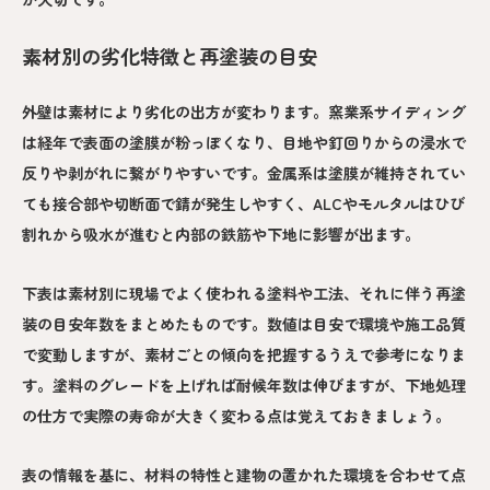
素材別の劣化特徴と再塗装の目安
外壁は素材により劣化の出方が変わります。窯業系サイディング
は経年で表面の塗膜が粉っぽくなり、目地や釘回りからの浸水で
反りや剥がれに繋がりやすいです。金属系は塗膜が維持されてい
ても接合部や切断面で錆が発生しやすく、ALCやモルタルはひび
割れから吸水が進むと内部の鉄筋や下地に影響が出ます。
下表は素材別に現場でよく使われる塗料や工法、それに伴う再塗
装の目安年数をまとめたものです。数値は目安で環境や施工品質
で変動しますが、素材ごとの傾向を把握するうえで参考になりま
す。塗料のグレードを上げれば耐候年数は伸びますが、下地処理
の仕方で実際の寿命が大きく変わる点は覚えておきましょう。
表の情報を基に、材料の特性と建物の置かれた環境を合わせて点