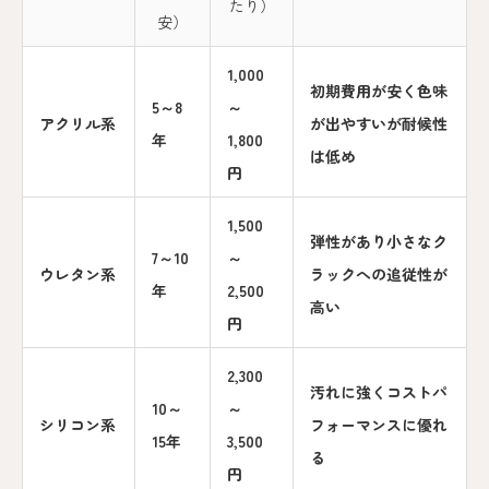
たり）
安）
1,000
初期費用が安く色味
5～8
～
アクリル系
が出やすいが耐候性
年
1,800
は低め
円
1,500
弾性があり小さなク
7～10
～
ウレタン系
ラックへの追従性が
年
2,500
高い
円
2,300
汚れに強くコストパ
10～
～
シリコン系
フォーマンスに優れ
15年
3,500
る
円