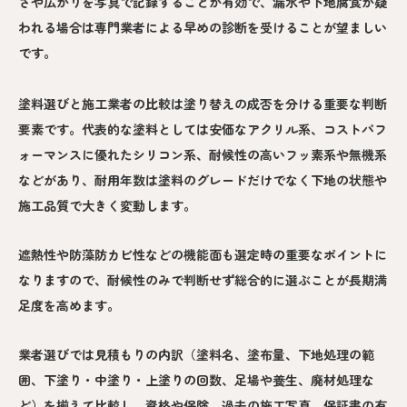
さや広がりを写真で記録することが有効で、漏水や下地腐食が疑
われる場合は専門業者による早めの診断を受けることが望ましい
です。
塗料選びと施工業者の比較は塗り替えの成否を分ける重要な判断
要素です。代表的な塗料としては安価なアクリル系、コストパフ
ォーマンスに優れたシリコン系、耐候性の高いフッ素系や無機系
などがあり、耐用年数は塗料のグレードだけでなく下地の状態や
施工品質で大きく変動します。
遮熱性や防藻防カビ性などの機能面も選定時の重要なポイントに
なりますので、耐候性のみで判断せず総合的に選ぶことが長期満
足度を高めます。
業者選びでは見積もりの内訳（塗料名、塗布量、下地処理の範
囲、下塗り・中塗り・上塗りの回数、足場や養生、廃材処理な
ど）を揃えて比較し、資格や保険、過去の施工写真、保証書の有