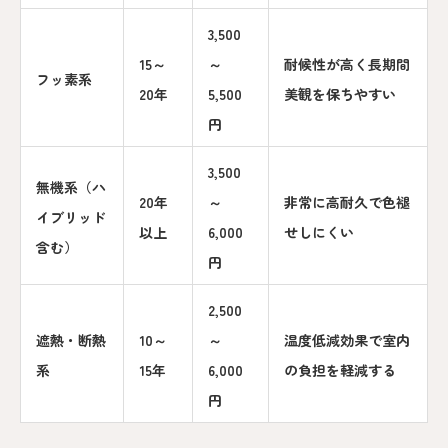
3,500
15～
～
耐候性が高く長期間
フッ素系
20年
5,500
美観を保ちやすい
円
3,500
無機系（ハ
20年
～
非常に高耐久で色褪
イブリッド
以上
6,000
せしにくい
含む）
円
2,500
遮熱・断熱
10～
～
温度低減効果で室内
系
15年
6,000
の負担を軽減する
円