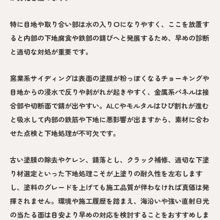
特に目地や取り合い部は水の入り口になりやすく、ここを放置す
ると内部の下地腐食や鉄部の錆びへと発展するため、早めの診断
と適切な対処が重要です。
窯業系サイディングは表面の塗膜が粉っぽくなるチョーキングや
目地からの浸水で反りや剥がれが起きやすく、金属系パネルは接
合部や切断面で錆が出やすい。ALCやモルタルはひび割れが進む
と吸水して内部の鉄筋や下地に悪影響が出ますから、素材に合わ
せた点検と下地処理が不可欠です。
古い塗膜の除去やケレン、錆落とし、クラック補修、適切な下塗
り材選定といった下地処理こそが上塗りの耐久性を左右します
し、塗料のグレードを上げても施工品質が伴わなければ真価は発
揮されません。環境や施工履歴を踏まえ、海沿いや強い直射日光
の当たる面は目安より早めの対応を検討することをおすすめしま