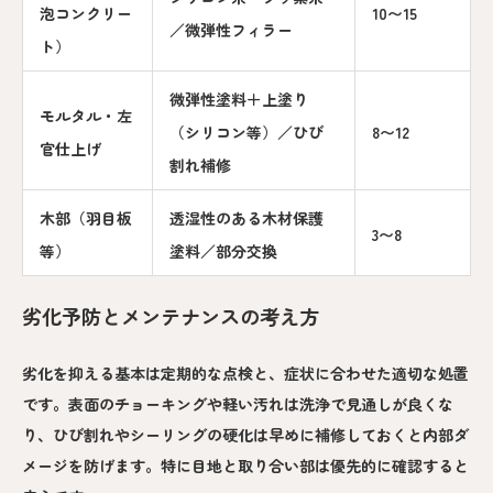
泡コンクリー
10〜15
／微弾性フィラー
ト）
微弾性塗料＋上塗り
モルタル・左
（シリコン等）／ひび
8〜12
官仕上げ
割れ補修
木部（羽目板
透湿性のある木材保護
3〜8
等）
塗料／部分交換
劣化予防とメンテナンスの考え方
劣化を抑える基本は定期的な点検と、症状に合わせた適切な処置
です。表面のチョーキングや軽い汚れは洗浄で見通しが良くな
り、ひび割れやシーリングの硬化は早めに補修しておくと内部ダ
メージを防げます。特に目地と取り合い部は優先的に確認すると