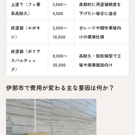
上塗り（フッ素
3,500〜
長期的に再塗装頻度を
系高耐久）
5,500
下げたい場合に適合
床塗装（エポキ
3,000〜
ガレージや軽作業場向
シ）
10,000
けの標準仕様
床塗装（ポリア
8,000〜
高耐久・短乾燥型で工
スパルティッ
20,000
場や商業施設向け
ク）
伊那市で費用が変わる主な要因は何か？