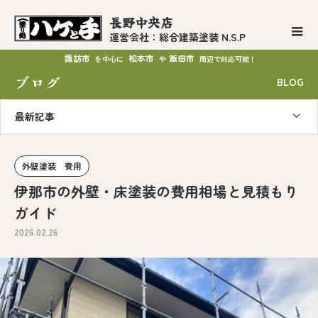
長野中央店
運営会社：総合建築塗装 N.S.P
諏訪市
松本市
飯田市
を中心に
や
周辺で対応可能！
ブログ
BLOG
最新記事
外壁塗装 費用
伊那市の外壁・床塗装の費用相場と見積もり
ガイド
2026.02.26