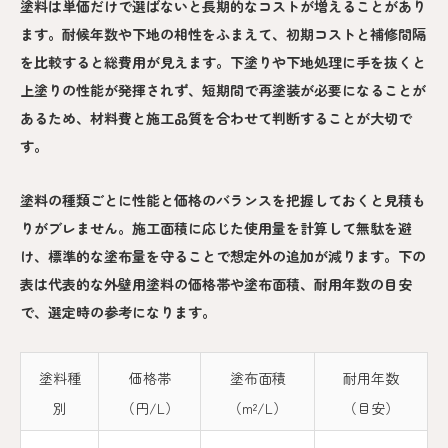
塗料は単価だけで選ばないと長期的なコストが増えることがあり
ます。耐候年数や下地の相性をふまえて、初期コストと補修間隔
を比較すると総費用が見えます。下塗りや下地処理に手を抜くと
上塗りの性能が発揮されず、短期間で再塗装が必要になることが
あるため、材料費と施工品質を合わせて判断することが大切で
す。
塗料の種類ごとに性能と価格のバランスを把握しておくと見積も
りがブレません。施工面積に応じた使用量を計算して無駄を避
け、標準的な塗布量を守ることで想定外の追加が減ります。下の
表は代表的な外壁用塗料の価格帯や塗布面積、耐用年数の目安
で、選定時の参考になります。
塗料種
価格帯
塗布面積
耐用年数
別
（円/L）
（m²/L）
（目安）