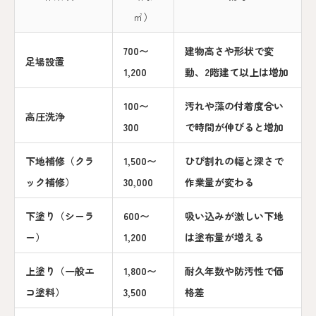
㎡）
700〜
建物高さや形状で変
足場設置
1,200
動、2階建て以上は増加
100〜
汚れや藻の付着度合い
高圧洗浄
300
で時間が伸びると増加
下地補修（クラ
1,500〜
ひび割れの幅と深さで
ック補修）
30,000
作業量が変わる
下塗り（シーラ
600〜
吸い込みが激しい下地
ー）
1,200
は塗布量が増える
上塗り（一般エ
1,800〜
耐久年数や防汚性で価
コ塗料）
3,500
格差