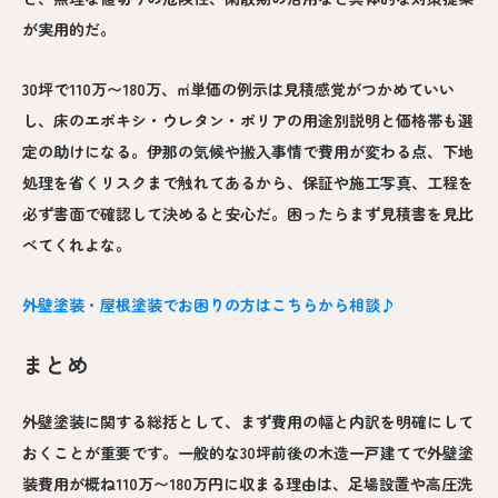
が実用的だ。
30坪で110万〜180万、㎡単価の例示は見積感覚がつかめていい
し、床のエポキシ・ウレタン・ポリアの用途別説明と価格帯も選
定の助けになる。伊那の気候や搬入事情で費用が変わる点、下地
処理を省くリスクまで触れてあるから、保証や施工写真、工程を
必ず書面で確認して決めると安心だ。困ったらまず見積書を見比
べてくれよな。
外壁塗装・屋根塗装でお困りの方はこちらから相談♪
まとめ
外壁塗装に関する総括として、まず費用の幅と内訳を明確にして
おくことが重要です。一般的な30坪前後の木造一戸建てで外壁塗
装費用が概ね110万〜180万円に収まる理由は、足場設置や高圧洗