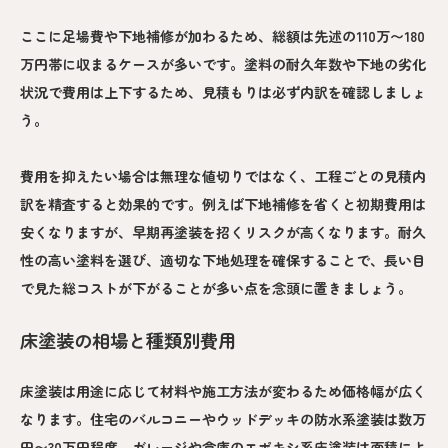
ここに足場費や下地補修が加わるため、総額は先述の110万〜180
万円帯に収まるケースが多いです。塗料の耐久年数や下地の劣化
状況で費用は上下するため、見積もりは必ず内訳を確認しましょ
う。
費用を抑えたい場合は無理な値切りではなく、工程ごとの見積内
訳を精査すると効果的です。例えば下地補修を省くと初期費用は
安くなりますが、早期再塗装を招くリスクが高くなります。耐久
性の高い塗料を選び、適切な下地処理を確保することで、長い目
で見た総コストが下がることが多い点を念頭に置きましょう。
床塗装の相場と種類別費用
床塗装は用途に応じて材料や施工方法が変わるため価格幅が広く
なります。住宅のバルコニーやウッドデッキの防水系塗装は数万
円〜30万円程度、ガレージや倉庫のエポキシ系床塗装は面積によ