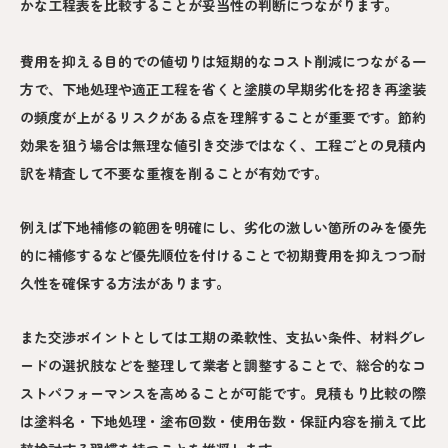
かな工程表を比較することが妥当性の判断につながります。
費用を抑える目的での値切りは短期的なコスト削減につながる一
方で、下地処理や適正工程を省くと塗膜の早期劣化を招き再塗装
の頻度が上がるリスクがある点を理解することが重要です。節約
効果を狙う場合は無理な値引き交渉ではなく、工程ごとの見積内
訳を精査して不要な重複を削ることが有効です。
例えば下地補修の範囲を明確にし、劣化の激しい箇所のみを優先
的に補修するなど優先順位を付けることで初期費用を抑えつつ耐
久性を確保する方法があります。
また交渉ポイントとしては工期の柔軟性、支払い条件、材料グレ
ードの選択肢などを整理して業者と調整することで、総合的なコ
ストパフォーマンスを高めることが可能です。見積もり比較の際
は塗料名・下地処理・塗布回数・使用缶数・保証内容を揃えて比