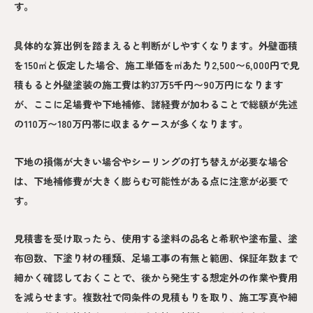
す。
具体的な算出例を踏まえると判断がしやすくなります。外壁面積
を150㎡と仮定した場合、施工単価を㎡あたり2,500〜6,000円で見
積もると外壁塗装の施工費は約37万5千円〜90万円になります
が、ここに足場費や下地補修、諸経費が加わることで総額が先述
の110万〜180万円帯に収まるケースが多くなります。
下地の損傷が大きい場合やシーリングの打ち替えが必要な場合
は、下地補修費が大きく膨らむ可能性がある点に注意が必要で
す。
見積書を受け取ったら、使用する塗料の品名と希釈や塗布量、塗
布回数、下塗り材の種類、足場工事の有無と範囲、保証年数まで
細かく確認しておくことで、後から発生する想定外の作業や費用
を減らせます。複数社で同条件の見積もりを取り、施工写真や細