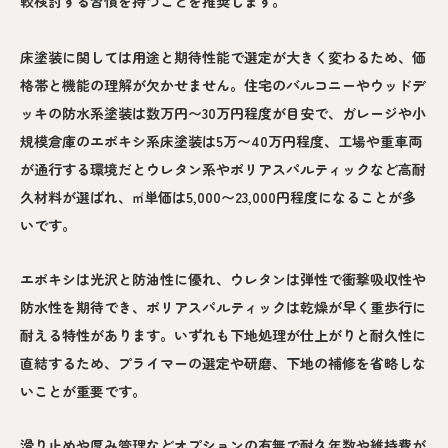
較検討する習慣を持つことを推奨します。
床塗装に関しては用途と期待性能で選定が大きく変わるため、価
格帯と機能の理解が欠かせません。住宅のバルコニーやウッドデ
ッキの防水系塗装は数万円〜30万円程度が目安で、ガレージや小
規模倉庫のエポキシ系床塗装は5万〜40万円程度、工場や重車両
が通行する環境だとウレタン系やポリアスパルティックなど高耐
久材料が選ばれ、㎡単価は5,000〜23,000円程度になることが多
いです。
エポキシは光沢と防油性に優れ、ウレタンは弾性で衝撃吸収性や
防水性を期待でき、ポリアスパルティックは乾燥が早く重歩行に
耐える特性があります。いずれも下地処理が仕上がりと耐久性に
直結するため、プライマーの選定や研磨、下地の補修を省略しな
いことが重要です。
滑り止めや厚み管理などオプションの有無で耐久年数や維持費が