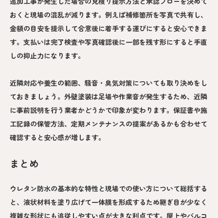
追加工事が発生した場合の見積り提示方法と承認フローを決めて
おくと現場の混乱が減ります。例えば補修箇所を写真で共有し、
金額の目安を提示して合意後に着手する運びにすると安心できま
す。支払いは完了検査や写真確認後に一部を残す形にすると手直
しの抑止力になります。
近隣対応や養生の範囲、騒音・臭気対策についても取り決めをし
ておきましょう。外壁塗装は足場や作業音が発生するため、近隣
に事前説明を行う業者かどうかで印象が変わります。保証書や施
工記録の保管方法、定期メンテナンスの提案があるかも合わせて
確認すると安心感が増します。
まとめ
ウレタン防水の基本的な特性と現場での使い方について総括する
と、液状材料を塗り広げて一体膜を形成するため継ぎ目が少なく
複雑な形状にも追従しやすい点が大きな利点です。屋上やバルコ