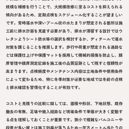
規模な補修を行うことで、大規模改修に至るコストを抑えられる
傾向があるため、定期点検をスケジュール化することが望ましい
です。常時湛水や深いプール状の水たまりが想定される箇所は施
工前に排水計画を見直す必要があり、排水が滞留する設計ではウ
レタンよりシート防水等の選択を検討するか、ディテールで湛水
対策を講じることを推奨します。歩行や荷重が想定される通路な
どは保護仕上げや保護マットを採用して機械的損傷を防止し、膜
厚管理や膜厚測定記録を施工後の品質証跡として残すと信頼性が
高まります。点検頻度やメンテナンス内容は立地条件や使用条件
によって変わるため、特に冬季対策が必要な地域では冬前の点検
と排水確認を習慣化することが有効です。
コストと見積りの比較に関しては、面積や形状、下地状態、既存
撤去の有無、足場や搬入経路など現場条件で単価が大きく変動す
る点を理解しておくことが重要です。狭小で複雑なバルコニーや
段差が多い屋上は施工効率が落ちるため一平方メートル当たりの