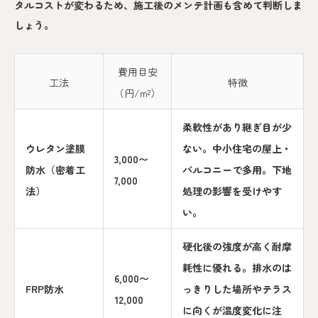
タルコストが変わるため、施工後のメンテ計画も含めて判断しま
しょう。
費用目安
工法
特徴
（円/m²）
柔軟性があり継ぎ目が少
ウレタン塗膜
ない。中小住宅の屋上・
3,000〜
防水（密着工
バルコニーで多用。下地
7,000
法）
処理の影響を受けやす
い。
硬化後の強度が高く耐摩
耗性に優れる。排水のは
6,000〜
FRP防水
っきりした場所やテラス
12,000
に向くが温度変化に注