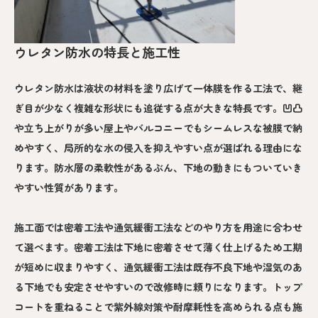
ウレタン防水の特長と施工性
ウレタン防水は液状の材料を塗り広げて一体膜を作る工法で、継
ぎ目が少なく複雑な形状にも追従する点が大きな特長です。凹凸
や立ち上がりが多い屋上やバルコニーでもシームレスな被膜で納
めやすく、局所的な水の侵入を抑えやすい点が選ばれる理由にな
ります。防水層の柔軟性があるぶん、下地の動きにもついていき
やすい性質があります。
施工面では密着工法や通気緩衝工法などのやり方を用途に合わせ
て選べます。密着工法は下地に密着させて薄く仕上げるため工期
が短めに収まりやすく、通気緩衝工法は既存不良下地や湿気のあ
る下地でも安定させやすいので改修時に頼りになります。トップ
コートを重ねることで紫外線対策や耐摩耗性を高められる点も施